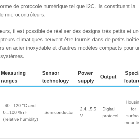
me de protocole numérique tel que I2C, ils constituent la
 de microcontrôleurs.
rs, il est possible de réaliser des designs très petits et un
eurs climatiques peuvent être fournis dans de petits boîtie
ers en acier inoxydable et d'autres modèles compacts pour u
s systèmes.
Measuring
Sensor
Power
Speci
Output
ranges
technology
supply
featur
Housi
-40...120 °C and
2.4...5.5
Digital
for
0...100 % rH
Semiconductor
V
protocol
surfac
(relative humidity)
mounti