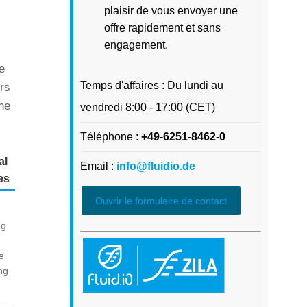
plaisir de vous envoyer une
offre rapidement et sans
engagement.
e
Temps d'affaires : Du lundi au
rs
ne
vendredi 8:00 - 17:00 (CET)
Téléphone :
+49-6251-8462-0
al
Email :
info@fluidio.de
es
Ouvrir le formulaire de contact
ng
e
ng