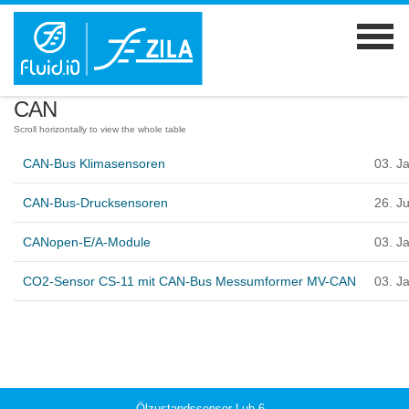
CAN
CAN-Bus Klimasensoren
03. J
CAN-Bus-Drucksensoren
26. J
CANopen-E/A-Module
03. J
CO2-Sensor CS-11 mit CAN-Bus Messumformer MV-CAN
03. J
Ölzustandssensor Lub-6