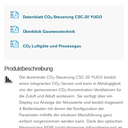
Datenblatt CO
-Steuerung CSC-20 YUGO
2
Überblick Gasmesstechnik
CO
Luftgüte und Prozessgas
2
Produktbeschreibung
Die dezentrale CO
-Steuerung CSC-20 YUGO besitzt
2
einen integrierten CO
-Sensor und kann in Abhängigkeit
2
von der gemessenen CO
-Konzentration Ventilatoren für
2
die Zuluft und Abluft ansteuern. Sie verfügt über ein
Display zur Anzeige der Messwerte und besitzt insgesamt
4 Bedientasten mit denen die Konfiguration der
Parameter mithilfe der intuitiven Menüführung ganz
einfach vorgenommen werden kann. Dank des optischen
Messprinzips NDIR (nicht-dispersive Infrarotmessung) ist