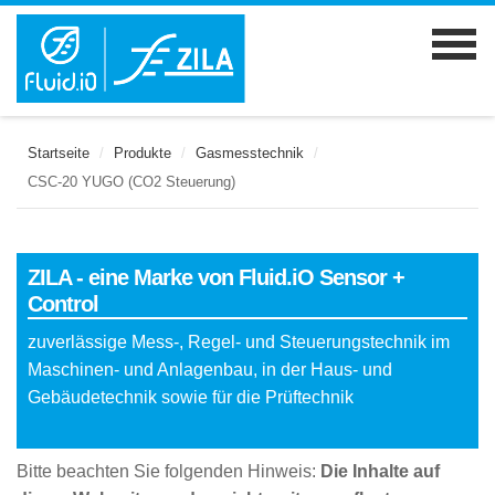
Startseite
/
Produkte
/
Gasmesstechnik
/
CSC-20 YUGO (CO2 Steuerung)
ZILA - eine Marke von Fluid.iO Sensor +
Control
zuverlässige Mess-, Regel- und Steuerungstechnik im
Maschinen- und Anlagenbau, in der Haus- und
Gebäudetechnik sowie für die Prüftechnik
Bitte beachten Sie folgenden Hinweis:
Die Inhalte auf