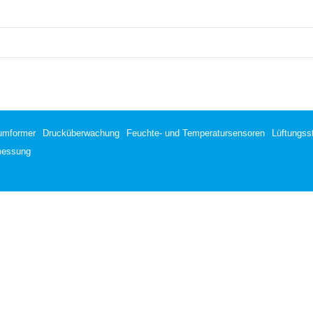
umformer
Drucküberwachung
Feuchte- und Temperatursensoren
Lüftungss
messung