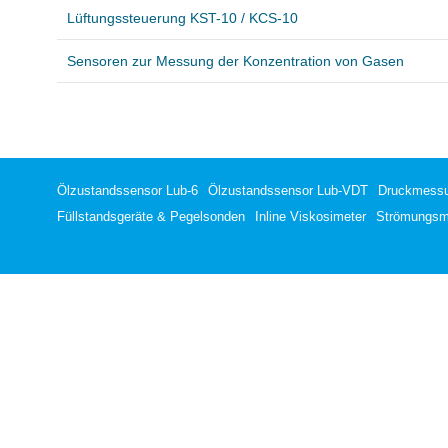
Lüftungssteuerung KST-10 / KCS-10
Sensoren zur Messung der Konzentration von Gasen
Ölzustandssensor Lub-6
Ölzustandssensor Lub-VDT
Druckmess
Füllstandsgeräte & Pegelsonden
Inline Viskosimeter
Strömungs