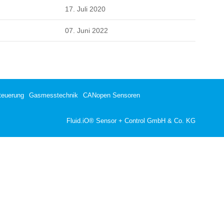
17. Juli 2020
07. Juni 2022
teuerung
Gasmesstechnik
CANopen Sensoren
Fluid.iO® Sensor + Control GmbH & Co. KG