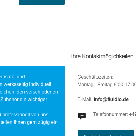
Ihre Kontaktmöglichkeiten
Einsatz- und
Geschäftszeiten:
werksseitig individuell
Montag - Freitag 8:00-17:0
reichen, den verschiedenen
 Zubehör ein wichtiger
E-Mail:
info@fluidio.de
Telefonnummer:
+49
 professionell von uns
tellen Ihnen gern zügig ein