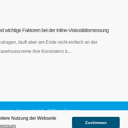
 wichtige Faktoren bei der Inline-Viskositätsmessung
utragen, läuft aber am Ende nicht einfach an der
Haselnusscreme ihre Konsistenz b…
teuerung
Gasmesstechnik
CANopen Sensoren
eitere Nutzung der Webseite
Zustimmen
Fluid.iO® Sensor + Control GmbH & Co. KG
pressum