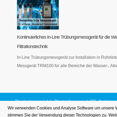
Kontinuierliches In-Line Trübungsmessgerät für die W
Filtrationstechnik
In-Line Trübungsmessgerät zur Installation in Rohrleit
Messgerät TRM100 für alle Bereiche der Wasser-, A
Ölzustandssensor Lub-6
Ölzustandssensor Lub-VDT
Druckmess
Wir verwenden Cookies und Analyse Software um unsere We
Füllstandsgeräte & Pegelsonden
Inline Viskosimeter
Strömungs
stimmen Sie der Verwendung dieser Technologien zu. Weiter