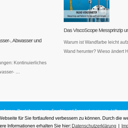
Das ViscoScope Messprinzip und
asser-, Abwasser und
Warum ist Wandfarbe leicht aufz
Wand herunter? Wieso ändert 
ungen: Kontinuierliches
bwasser- …
umformer
Drucküberwachung
Feuchte- und Temperatursensoren
Lüftungss
bseite für Sie fortlaufend verbessern zu können. Durch die w
messung
e Informationen erhalten Sie hier:
Datenschutzerklärung
|
Im