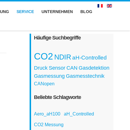
LUNG
SERVICE
UNTERNEHMEN
BLOG
Häufige Suchbegriffe
CO2
NDIR
aH-Controlled
Druck
Sensor
CAN
Gasdetektion
Gasmessung
Gasmesstechnik
CANopen
Beliebte Schlagworte
Aero_aH100
aH_Controlled
CO2 Messung